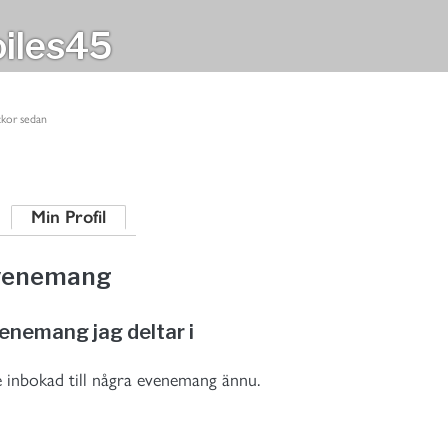
iles45
ckor sedan
Min Profil
venemang
enemang jag deltar i
e inbokad till några evenemang ännu.