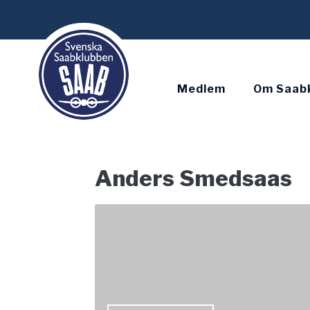
Skip
to
content
Medlem
Om Saab
Anders Smedsaas