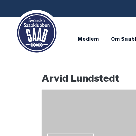
Skip
to
content
Medlem
Om Saab
Arvid Lundstedt