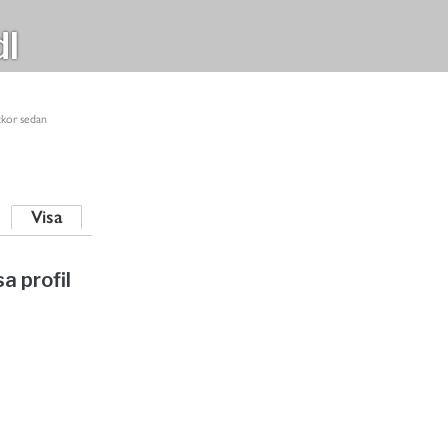
dl
ckor sedan
Visa
sa profil