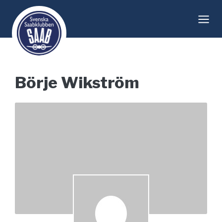
Skip
to
content
Börje Wikström