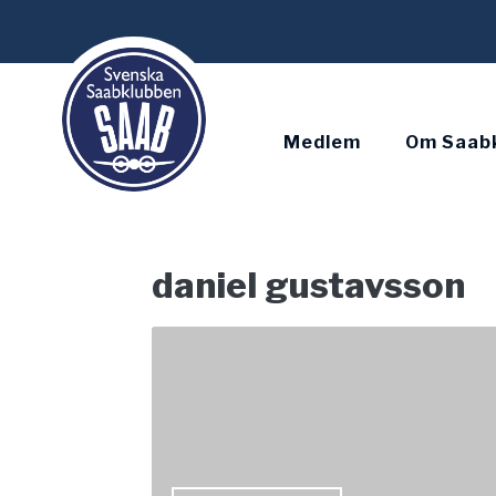
Skip
to
content
Medlem
Om Saab
daniel gustavsson