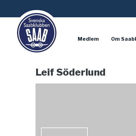
Skip
to
content
Medlem
Om Saab
Leif Söderlund