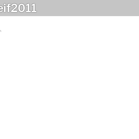
eif2011
n