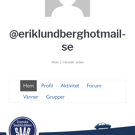
@eriklundberghotmail-
se
Aktiv 2 månader sedan
Hem
Profil
Aktivitet
Forum
Vänner
Grupper