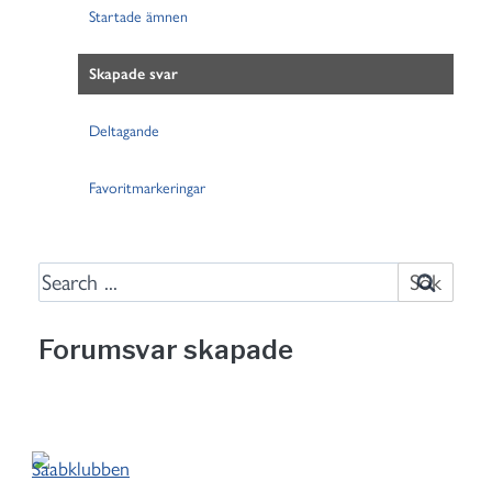
Startade ämnen
Skapade svar
Deltagande
Favoritmarkeringar
S
e
a
Forumsvar skapade
r
c
h
f
o