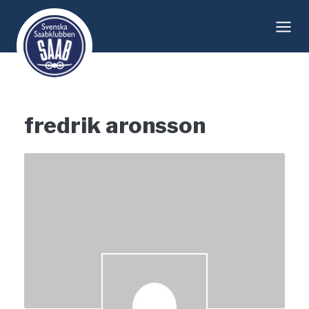
Skip
to
content
fredrik aronsson