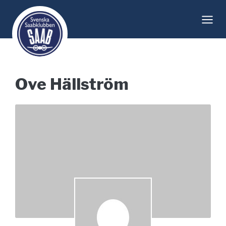
Skip
to
content
Ove Hällström