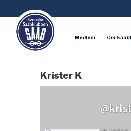
Skip
to
content
Medlem
Om Saab
Krister K
@krist
Aktiv 1 månad sedan