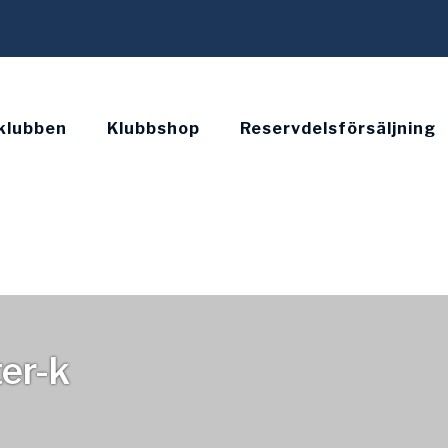
klubben
Klubbshop
Reservdelsförsäljning
er-k