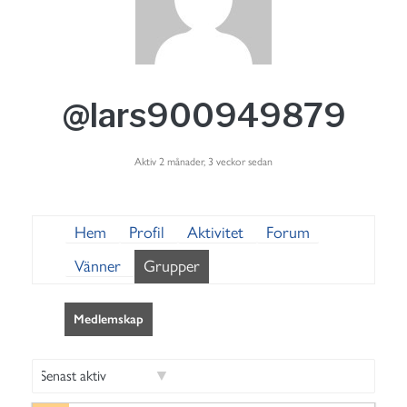
@lars900949879
Aktiv 2 månader, 3 veckor sedan
Hem
Profil
Aktivitet
Forum
Vänner
Grupper
Medlemskap
S