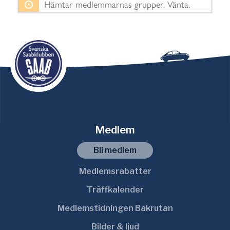
Hämtar medlemmarnas grupper. Vänta.
o
r
t
e
r
a
e
f
t
Medlem
e
r
Bli medlem
:
Medlemsrabatter
Träffkalender
Medlemstidningen Bakrutan
Bilder & ljud