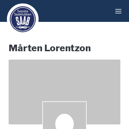
Skip
to
content
Mårten Lorentzon