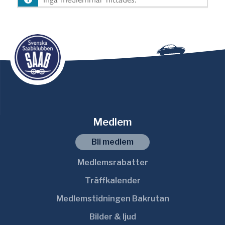
i
s
a
:
Medlem
Bli medlem
Medlemsrabatter
Träffkalender
Medlemstidningen Bakrutan
Bilder & ljud