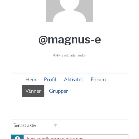
@magnus-e
Aktiv 3 månader sedan
Hem
Profil
Aktivitet
Forum
Vänner
Grupper
V
Inga medlemmar hittades.