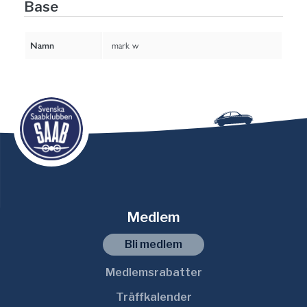
Base
Namn
mark w
Medlem
Bli medlem
Medlemsrabatter
Träffkalender