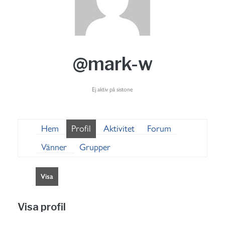
@mark-w
Ej aktiv på sistone
Hem
Profil
Aktivitet
Forum
Vänner
Grupper
Visa
Visa profil