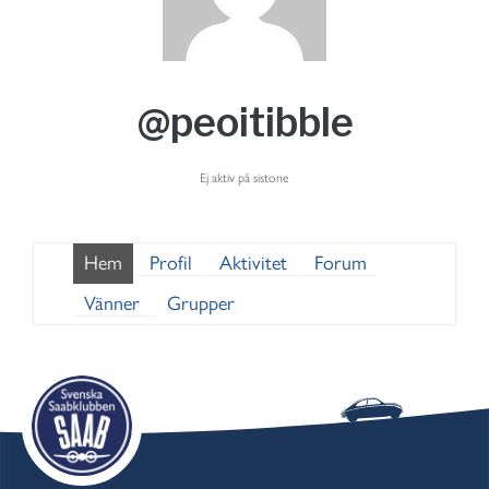
@peoitibble
Ej aktiv på sistone
Hem
Profil
Aktivitet
Forum
Vänner
Grupper