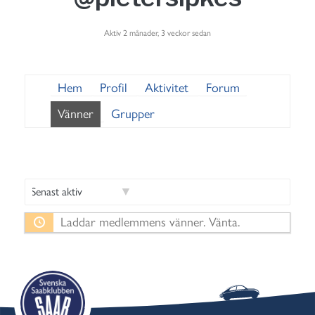
Aktiv 2 månader, 3 veckor sedan
Hem
Profil
Aktivitet
Forum
Vänner
Grupper
V
Laddar medlemmens vänner. Vänta.
i
s
a
: