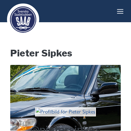
Skip
to
content
Pieter Sipkes
@pietersipkes