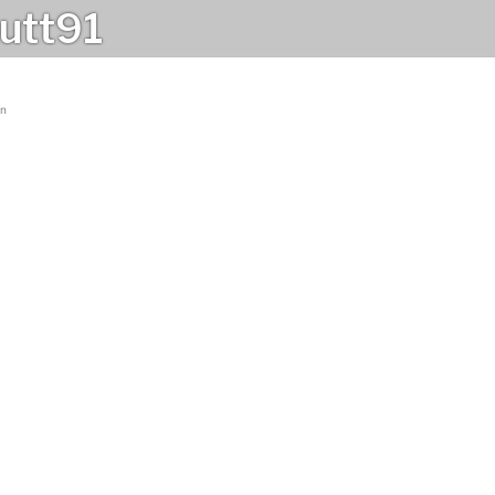
utt91
an