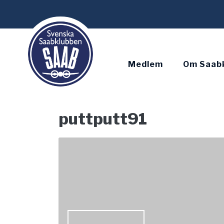
Skip
to
content
Medlem
Om Saab
puttputt91