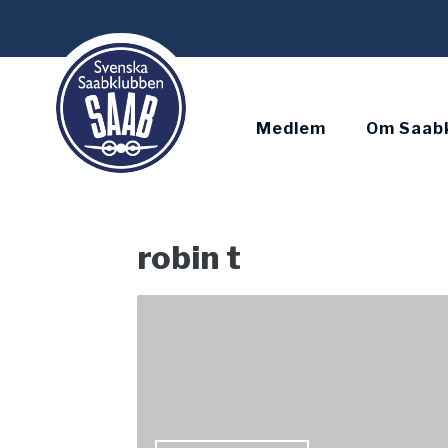
Skip
to
content
Medlem
Om Saab
robin t