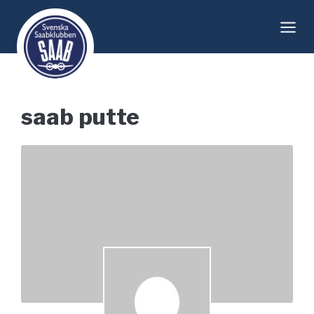
Skip
to
content
saab putte