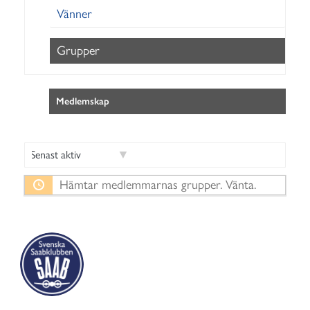
Vänner
Grupper
Medlemskap
S
Hämtar medlemmarnas grupper. Vänta.
o
r
t
e
r
a
e