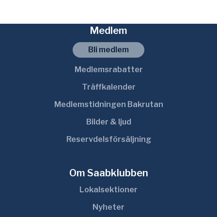
f
t
Medlem
e
r
Bli medlem
:
Medlemsrabatter
Träffkalender
Medlemstidningen Bakrutan
Bilder & ljud
Reservdelsförsäljning
Om Saabklubben
Lokalsektioner
Nyheter