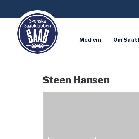
Skip
to
content
Medlem
Om Saab
Steen Hansen