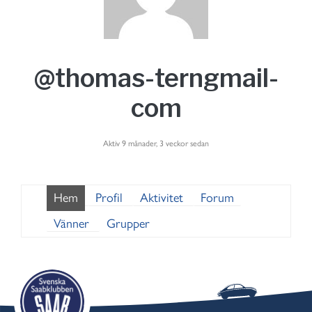
@thomas-terngmail-
com
Aktiv 9 månader, 3 veckor sedan
Hem
Profil
Aktivitet
Forum
Vänner
Grupper