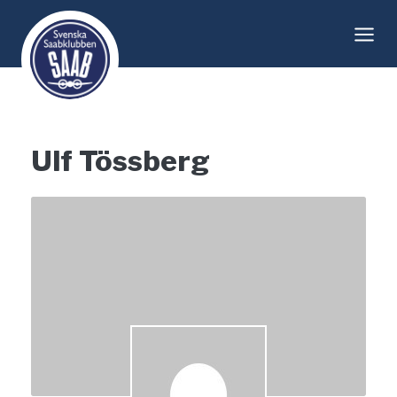
Skip
to
content
Ulf Tössberg