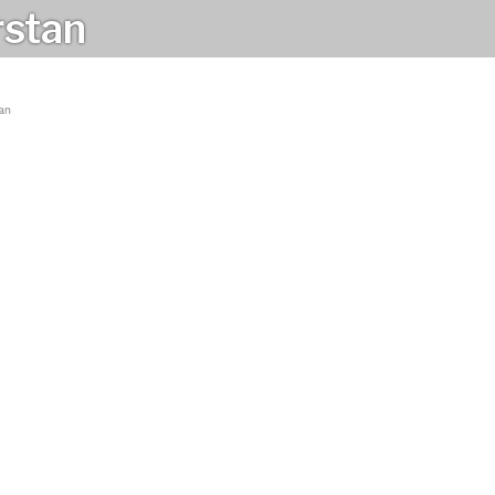
rstan
dan