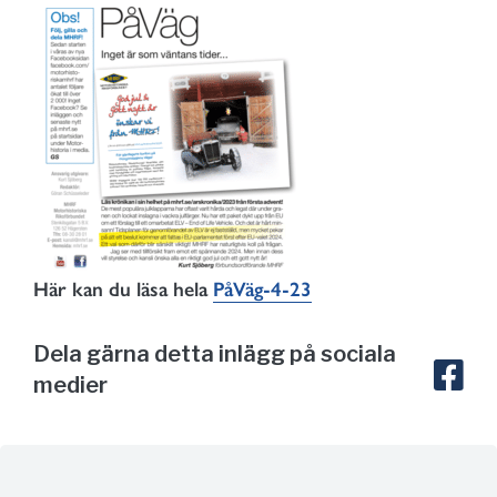
Här kan du läsa hela
PåVäg-4-23
Dela gärna detta inlägg på sociala
medier