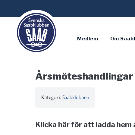
Skip
to
content
Medlem
Om Saab
Årsmöteshandlingar
Kategori:
Saabklubben
Klicka här för att ladda he