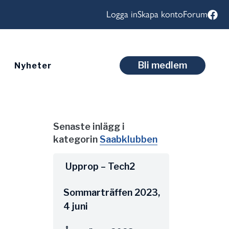
Logga in
Skapa konto
Forum
Bli medlem
Nyheter
Senaste inlägg i
kategorin
Saabklubben
Upprop – Tech2
Sommarträffen 2023,
4 juni