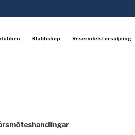
klubben
Klubbshop
Reservdelsförsäljning
m årsmöteshandlingar