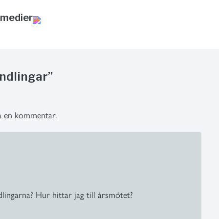
 medier
andlingar”
ra en kommentar.
ngarna? Hur hittar jag till årsmötet?