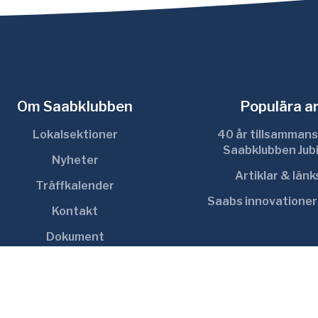
Om Saabklubben
Populära ar
Lokalsektioner
40 år tillsammans
Saabklubben Jub
Nyheter
Artiklar & län
Träffkalender
Saabs innovatione
Kontakt
Dokument
Cookie inställningar