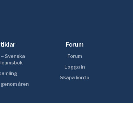
tiklar
Forum
 – Svenska
Forum
ileumsbok
Logga in
ksamling
Skapa konto
r genom åren