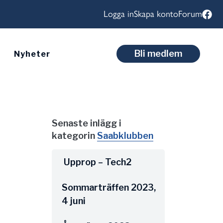
Logga in
Skapa konto
Forum
Bli medlem
Nyheter
Senaste inlägg i
kategorin
Saabklubben
Upprop – Tech2
Sommarträffen 2023,
4 juni