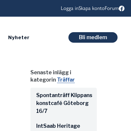
Logga in
Skapa konto
Forum
Bli medlem
Nyheter
Senaste inlägg i
kategorin
Träffar
Spontanträff Klippans
konstcafé Göteborg
16/7
IntSaab Heritage