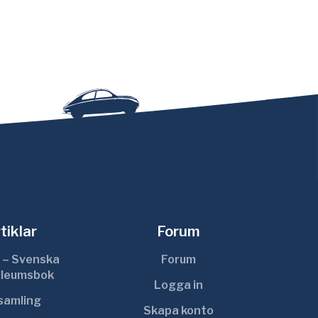
tiklar
Forum
 – Svenska
Forum
ileumsbok
Logga in
ksamling
Skapa konto