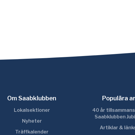
Om Saabklubben
Populära ar
Lokalsektioner
40 år tillsammans
Saabklubben Jub
Nyheter
Artiklar & län
Träffkalender