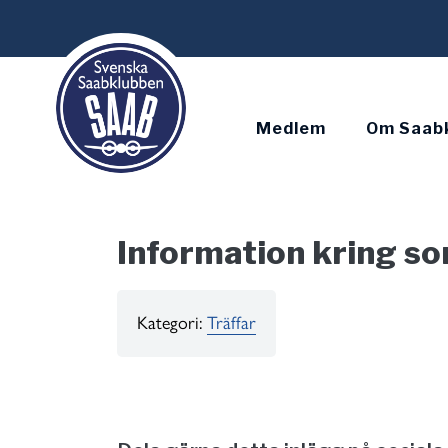
Skip
to
content
Medlem
Om Saab
Information kring s
Kategori:
Träffar