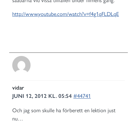
saabarna vid vissa tillfällen under filmens gång.
http://www.youtube.com/watch?v=f4g1qFLDLqE
vidar
JUNI 12, 2012 KL. 05:54
#44741
Och jag som skulle ha förberett en lektion just
nu…