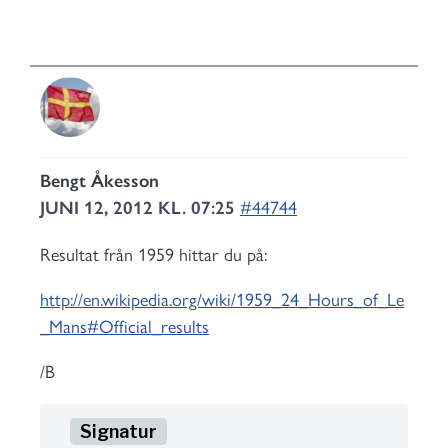
Bengt Åkesson
JUNI 12, 2012 KL. 07:25
#44744
Resultat från 1959 hittar du på:
http://en.wikipedia.org/wiki/1959_24_Hours_of_Le
_Mans#Official_results
/B