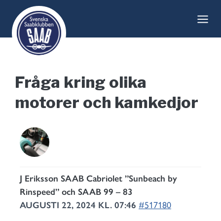
Skip
to
content
Fråga kring olika
motorer och kamkedjor
J Eriksson SAAB Cabriolet ”Sunbeach by
Rinspeed” och SAAB 99 – 83
AUGUSTI 22, 2024 KL. 07:46
#517180