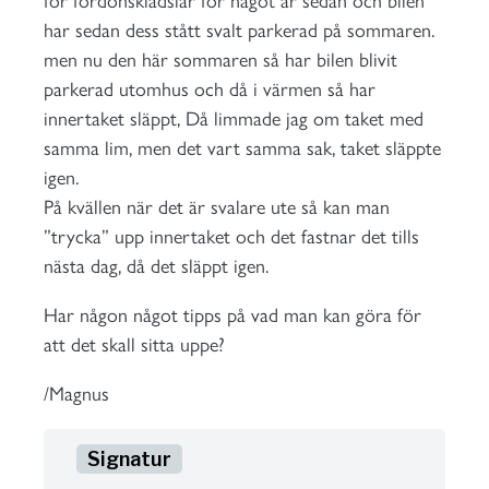
för fordonsklädslar för något år sedan och bilen
har sedan dess stått svalt parkerad på sommaren.
men nu den här sommaren så har bilen blivit
parkerad utomhus och då i värmen så har
innertaket släppt, Då limmade jag om taket med
samma lim, men det vart samma sak, taket släppte
igen.
På kvällen när det är svalare ute så kan man
”trycka” upp innertaket och det fastnar det tills
nästa dag, då det släppt igen.
Har någon något tipps på vad man kan göra för
att det skall sitta uppe?
/Magnus