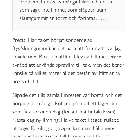
problemet delas av många bilar och det är
som sagt inte limmet som släpper utan
skumgummit är torrt och förintas……
Precis! Har taket börjat sönderdelas
(tyg/skumgummi) är det bara att fixa nytt tyg. Jag
limade med Bostik mattlim, blev av biltapetserare
avrådd att använda spraylim till tak, men det beror
kanske på vilket material det består av. Mitt är av
pressad ”filt”.
Slipade det tills gamla limrester var borta och det
började bli trådigt. Rollade på med ett lager lim
som fick torka en dag (för att mätta takskivan).
Nästa dag ny limning. Halva taket i taget, rullade
ut tyget försiktigt. I gropar kan man hålla nere
tyget med plastpåsar fyllda med sand för att