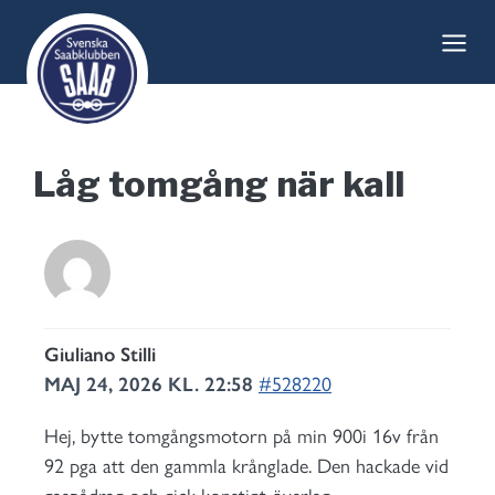
Skip
to
content
Låg tomgång när kall
Giuliano Stilli
MAJ 24, 2026 KL. 22:58
#528220
Hej, bytte tomgångsmotorn på min 900i 16v från
92 pga att den gammla krånglade. Den hackade vid