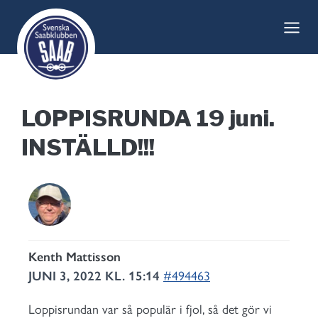
Skip
to
content
LOPPISRUNDA 19 juni.
INSTÄLLD!!!
Kenth Mattisson
JUNI 3, 2022 KL. 15:14
#494463
Loppisrundan var så populär i fjol, så det gör vi