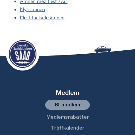
Ämnen med flest svar
Nya ämnen
Mest tackade ämnen
Medlem
Bli medlem
Medlemsrabatter
Träffkalender