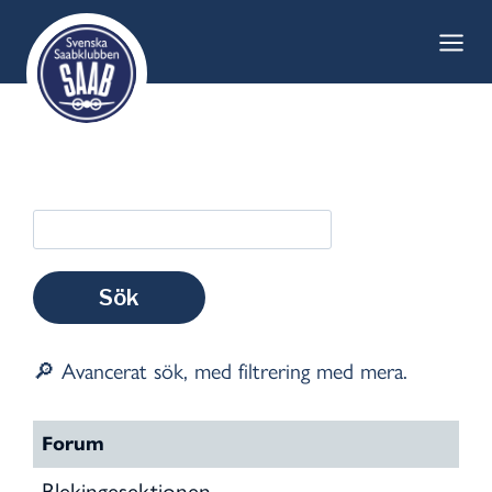
Skip
to
content
🔎 Avancerat sök, med filtrering med mera.
Forum
Blekingesektionen