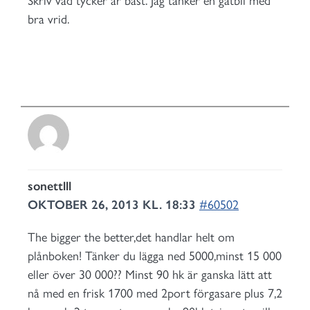
Skriv vad tycker är bäst. Jag tänker en gatbil med
bra vrid.
sonettlll
OKTOBER 26, 2013 KL. 18:33
#60502
The bigger the better,det handlar helt om
plånboken! Tänker du lägga ned 5000,minst 15 000
eller över 30 000?? Minst 90 hk är ganska lätt att
nå med en frisk 1700 med 2port förgasare plus 7,2