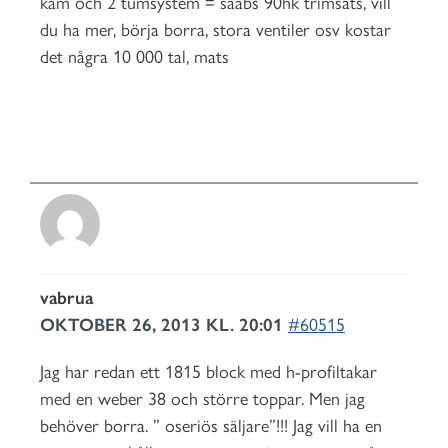
kam och 2 tumsystem = saabs 90hk trimsats, vill
du ha mer, börja borra, stora ventiler osv kostar
det några 10 000 tal, mats
vabrua
OKTOBER 26, 2013 KL. 20:01
#60515
Jag har redan ett 1815 block med h-profiltakar
med en weber 38 och större toppar. Men jag
behöver borra. ” oseriös säljare”!!! Jag vill ha en