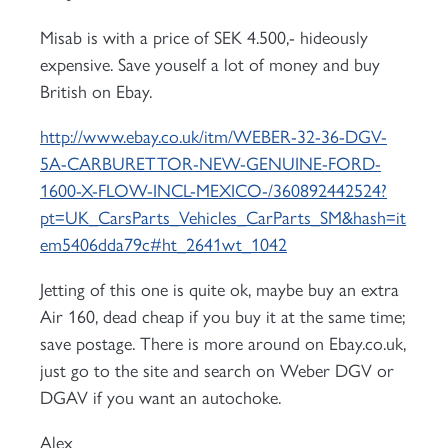
Misab is with a price of SEK 4.500,- hideously
expensive. Save youself a lot of money and buy
British on Ebay.
http://www.ebay.co.uk/itm/WEBER-32-36-DGV-
5A-CARBURETTOR-NEW-GENUINE-FORD-
1600-X-FLOW-INCL-MEXICO-/360892442524?
pt=UK_CarsParts_Vehicles_CarParts_SM&hash=it
em5406dda79c#ht_2641wt_1042
Jetting of this one is quite ok, maybe buy an extra
Air 160, dead cheap if you buy it at the same time;
save postage. There is more around on Ebay.co.uk,
just go to the site and search on Weber DGV or
DGAV if you want an autochoke.
Alex