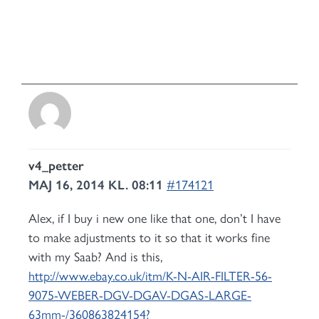
v4_petter
MAJ 16, 2014 KL. 08:11
#174121
Alex, if I buy i new one like that one, don’t I have
to make adjustments to it so that it works fine
with my Saab? And is this,
http://www.ebay.co.uk/itm/K-N-AIR-FILTER-56-
9075-WEBER-DGV-DGAV-DGAS-LARGE-
63mm-/360863824154?