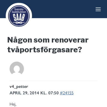
Skip
to
content
Någon som renoverar
tvåportsförgasare?
v4_petter
APRIL 29, 2014 KL. 07:50
#24155
Hej,