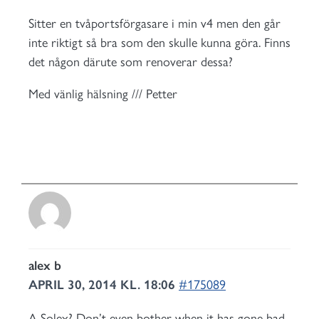
Sitter en tvåportsförgasare i min v4 men den går
inte riktigt så bra som den skulle kunna göra. Finns
det någon därute som renoverar dessa?
Med vänlig hälsning /// Petter
alex b
APRIL 30, 2014 KL. 18:06
#175089
A Solex? Don’t even bother when it has gone bad.