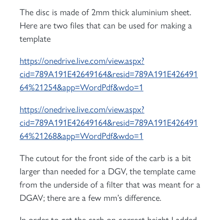
The disc is made of 2mm thick aluminium sheet.
Here are two files that can be used for making a
template
https://onedrive.live.com/view.aspx?
cid=789A191E42649164&resid=789A191E426491
64%21254&app=WordPdf&wdo=1
https://onedrive.live.com/view.aspx?
cid=789A191E42649164&resid=789A191E426491
64%21268&app=WordPdf&wdo=1
The cutout for the front side of the carb is a bit
larger than needed for a DGV, the template came
from the underside of a filter that was meant for a
DGAV; there are a few mm’s difference.