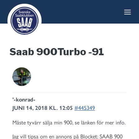
Skip
to
content
Saab 900Turbo -91
’-konrad-
JUNI 14, 2018 KL. 12:05
#445349
Måste tyvärr sälja min 900, se länken för mer info.
Jag vill tipsa om en annons på Blocket: SAAB 900