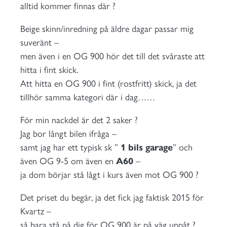
alltid kommer finnas där ?
Beige skinn/inredning på äldre dagar passar mig
suveränt –
men även i en OG 900 hör det till det svåraste att
hitta i fint skick.
Att hitta en OG 900 i fint (rostfritt) skick, ja det
tillhör samma kategori där i dag……
För min nackdel är det 2 saker ?
Jag bor långt bilen ifråga –
samt jag har ett typisk sk ”
1 bils garage
” och
även OG 9-5 om även en
A60
–
ja dom börjar stå lågt i kurs även mot OG 900 ?
Det priset du begär, ja det fick jag faktisk 2015 för
Kvartz –
så bara stå på dig för OG 900 är på väg uppåt ?