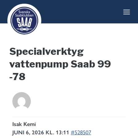
Skip
to
content
Specialverktyg
vattenpump Saab 99
-78
Isak Kemi
JUNI 6, 2026 KL. 13:11
#528507