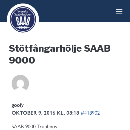
Skip
to
content
Stötfångarhölje SAAB
9000
goofy
OKTOBER 9, 2016 KL. 08:18
#418902
SAAB 9000 Trubbnos