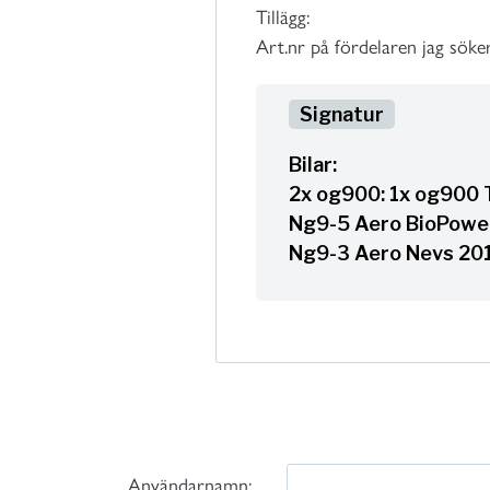
Tillägg:
Art.nr på fördelaren jag sök
Bilar:
2x og900: 1x og900 T
Ng9-5 Aero BioPower
Ng9-3 Aero Nevs 2014
Användarnamn: