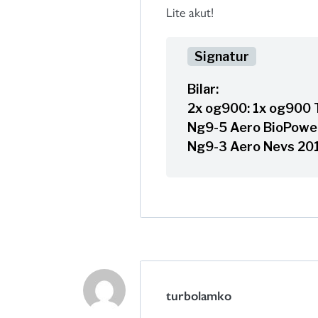
Lite akut!
Bilar:
2x og900: 1x og900 T
Ng9-5 Aero BioPower
Ng9-3 Aero Nevs 2014
turbolamko