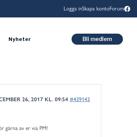
Logga in
Skapa konto
Forum
Bli medlem
Nyheter
CEMBER 26, 2017 KL. 09:54
#439143
r gärna av er via PM!