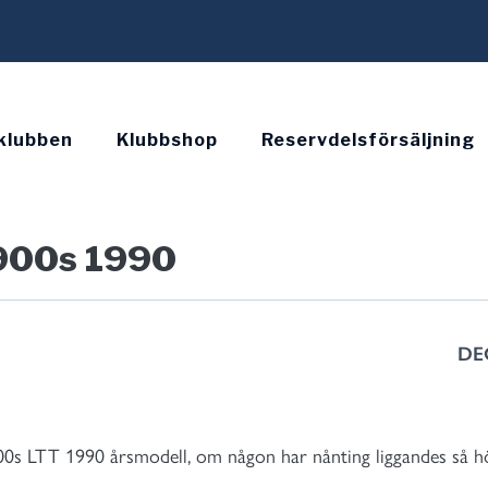
klubben
Klubbshop
Reservdelsförsäljning
 900s 1990
DE
900s LTT 1990 årsmodell, om någon har nånting liggandes så hö