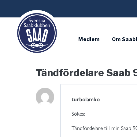
Skip
to
content
Medlem
Om Saab
Tändfördelare Saab
turbolamko
Sökes:
Tändfördelare till min Saab 