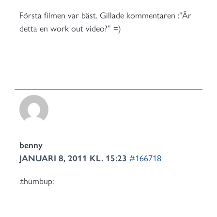
Första filmen var bäst. Gillade kommentaren :”Är
detta en work out video?” =)
benny
JANUARI 8, 2011 KL. 15:23
#166718
:thumbup: