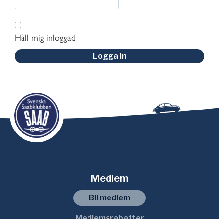
Håll mig inloggad
Logga in
Medlem
Bli medlem
Medlemsrabatter