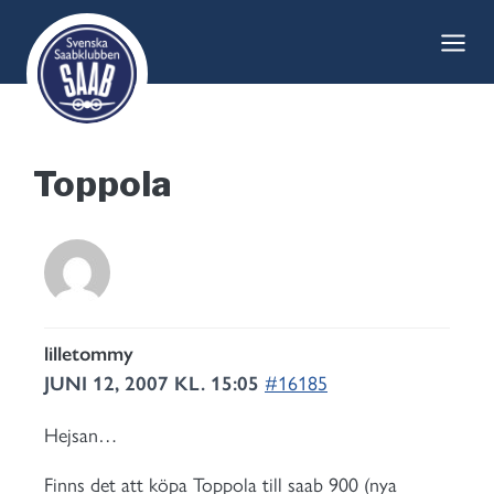
Skip
to
content
Toppola
lilletommy
JUNI 12, 2007 KL. 15:05
#16185
Hejsan…
Finns det att köpa Toppola till saab 900 (nya