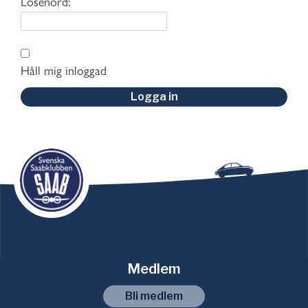
Lösenord:
Håll mig inloggad
Logga in
Medlem
Bli medlem