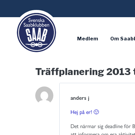
Skip
to
content
Medlem
Om Saab
Träffplanering 2013 
anders j
Hej på er! 🙂
Det närmar sig deadline för 
att informera om era aktivitet