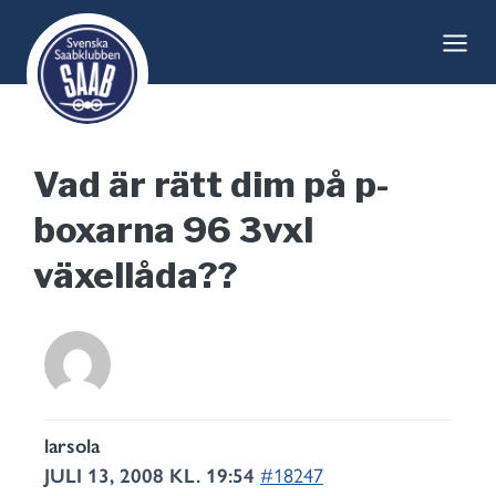
Skip
to
content
Vad är rätt dim på p-
boxarna 96 3vxl
växellåda??
larsola
JULI 13, 2008 KL. 19:54
#18247