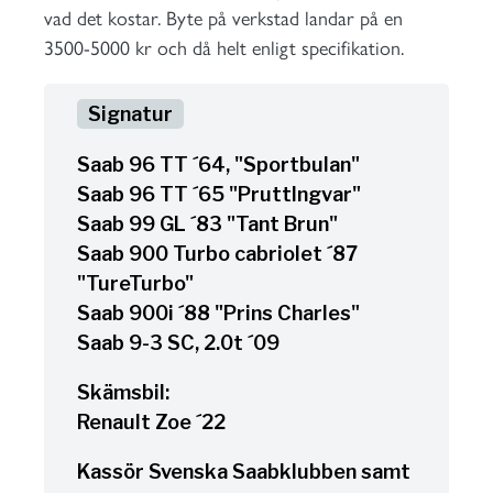
vad det kostar. Byte på verkstad landar på en
3500-5000 kr och då helt enligt specifikation.
Saab 96 TT ´64, "Sportbulan"
Saab 96 TT ´65 "PruttIngvar"
Saab 99 GL ´83 "Tant Brun"
Saab 900 Turbo cabriolet ´87
"TureTurbo"
Saab 900i ´88 "Prins Charles"
Saab 9-3 SC, 2.0t ´09
Skämsbil:
Renault Zoe ´22
Kassör Svenska Saabklubben samt