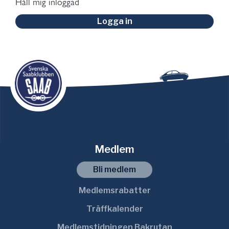
Håll mig inloggad
Logga in
Medlem
Bli medlem
Medlemsrabatter
Träffkalender
Medlemstidningen Bakrutan