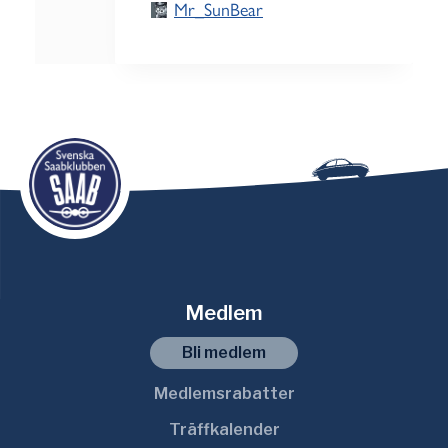
Mr_SunBear
Medlem
Bli medlem
Medlemsrabatter
Träffkalender