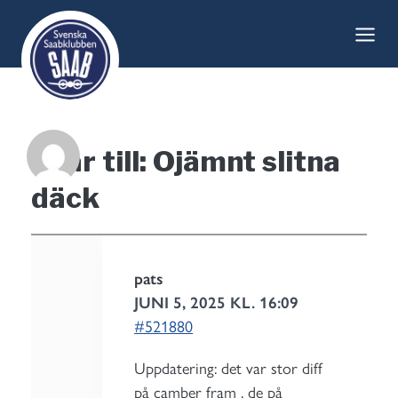
Skip
to
content
Svar till: Ojämnt slitna
däck
pats
JUNI 5, 2025 KL. 16:09
#521880
Uppdatering: det var stor diff
på camber fram , de på