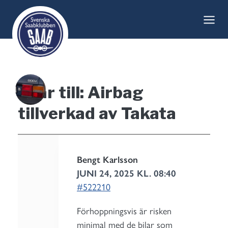
Skip
to
content
Svar till: Airbag
tillverkad av Takata
Bengt Karlsson
JUNI 24, 2025 KL. 08:40
#522210
Förhoppningsvis är risken
minimal med de bilar som