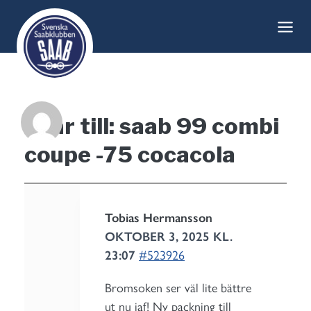
Skip
to
content
Svar till: saab 99 combi
coupe -75 cocacola
Tobias Hermansson
OKTOBER 3, 2025 KL.
23:07
#523926
Bromsoken ser väl lite bättre
ut nu iaf! Ny packning till