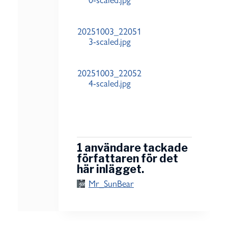
0-scaled.jpg
20251003_22051
3-scaled.jpg
20251003_22052
4-scaled.jpg
1 användare tackade
författaren för det
här inlägget.
Mr_SunBear