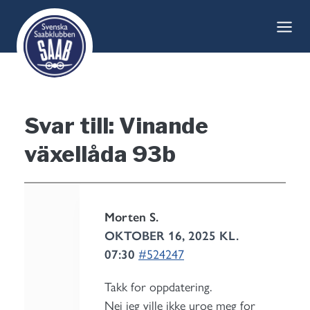
Skip
to
content
Svar till: Vinande
växellåda 93b
Morten S.
OKTOBER 16, 2025 KL.
07:30
#524247
Takk for oppdatering.
Nei jeg ville ikke uroe meg for